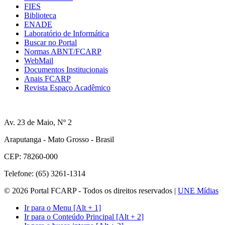
FIES
Biblioteca
ENADE
Laboratório de Informática
Buscar no Portal
Normas ABNT/FCARP
WebMail
Documentos Institucionais
Anais FCARP
Revista Espaço Acadêmico
Av. 23 de Maio, Nº 2
Araputanga - Mato Grosso - Brasil
CEP: 78260-000
Telefone: (65) 3261-1314
© 2026 Portal FCARP - Todos os direitos reservados |
UNE Mídias
Ir para o Menu [Alt + 1]
Ir para o Conteúdo Principal [Alt + 2]