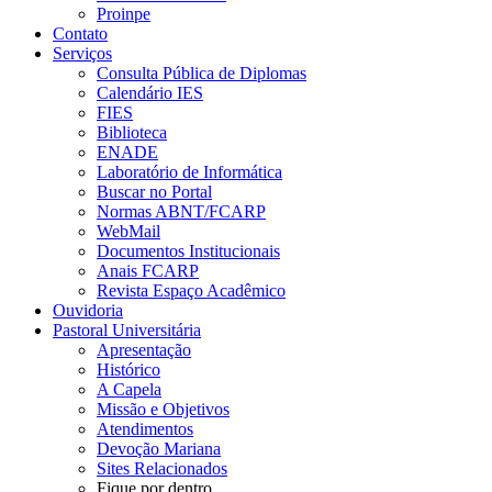
Proinpe
Contato
Serviços
Consulta Pública de Diplomas
Calendário IES
FIES
Biblioteca
ENADE
Laboratório de Informática
Buscar no Portal
Normas ABNT/FCARP
WebMail
Documentos Institucionais
Anais FCARP
Revista Espaço Acadêmico
Ouvidoria
Pastoral Universitária
Apresentação
Histórico
A Capela
Missão e Objetivos
Atendimentos
Devoção Mariana
Sites Relacionados
Fique por dentro