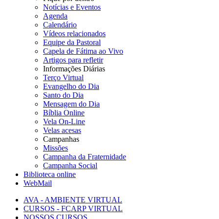
Notícias e Eventos
Agenda
Calendário
Vídeos relacionados
Equipe da Pastoral
Capela de Fátima ao Vivo
Artigos para refletir
Informações Diárias
Terço Virtual
Evangelho do Dia
Santo do Dia
Mensagem do Dia
Bíblia Online
Vela On-Line
Velas acesas
Campanhas
Missões
Campanha da Fraternidade
Campanha Social
Biblioteca online
WebMail
AVA - AMBIENTE VIRTUAL
CURSOS - FCARP VIRTUAL
NOSSOS CURSOS