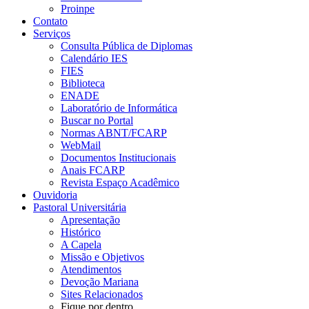
Proinpe
Contato
Serviços
Consulta Pública de Diplomas
Calendário IES
FIES
Biblioteca
ENADE
Laboratório de Informática
Buscar no Portal
Normas ABNT/FCARP
WebMail
Documentos Institucionais
Anais FCARP
Revista Espaço Acadêmico
Ouvidoria
Pastoral Universitária
Apresentação
Histórico
A Capela
Missão e Objetivos
Atendimentos
Devoção Mariana
Sites Relacionados
Fique por dentro