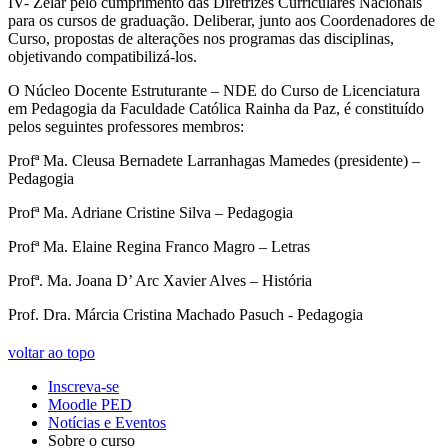
IV- Zelar pelo cumprimento das Diretrizes Curriculares Nacionais
para os cursos de graduação. Deliberar, junto aos Coordenadores de
Curso, propostas de alterações nos programas das disciplinas,
objetivando compatibilizá-los.
O Núcleo Docente Estruturante – NDE do Curso de Licenciatura
em Pedagogia da Faculdade Católica Rainha da Paz, é constituído
pelos seguintes professores membros:
Profª Ma. Cleusa Bernadete Larranhagas Mamedes (presidente) –
Pedagogia
Profª Ma. Adriane Cristine Silva – Pedagogia
Profª Ma. Elaine Regina Franco Magro – Letras
Profª. Ma. Joana D’ Arc Xavier Alves – História
Prof. Dra. Márcia Cristina Machado Pasuch - Pedagogia
voltar ao topo
Inscreva-se
Moodle PED
Notícias e Eventos
Sobre o curso