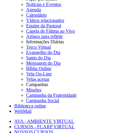
Notícias e Eventos
Agenda
Calendário
Vídeos relacionados
Equipe da Pastoral
Capela de Fátima ao Vivo
Artigos para refletir
Informações Diárias
Terço Virtual
Evangelho do Dia
Santo do Dia
Mensagem do Dia
Bíblia Online
Vela On-Line
Velas acesas
Campanhas
Missões
Campanha da Fraternidade
Campanha Social
Biblioteca online
WebMail
AVA - AMBIENTE VIRTUAL
CURSOS - FCARP VIRTUAL
NOSSOS CURSOS