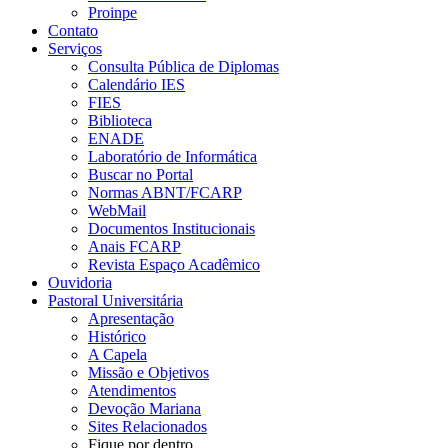
Proinpe
Contato
Serviços
Consulta Pública de Diplomas
Calendário IES
FIES
Biblioteca
ENADE
Laboratório de Informática
Buscar no Portal
Normas ABNT/FCARP
WebMail
Documentos Institucionais
Anais FCARP
Revista Espaço Acadêmico
Ouvidoria
Pastoral Universitária
Apresentação
Histórico
A Capela
Missão e Objetivos
Atendimentos
Devoção Mariana
Sites Relacionados
Fique por dentro