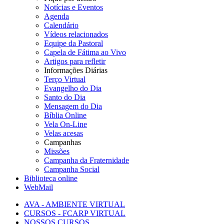
Notícias e Eventos
Agenda
Calendário
Vídeos relacionados
Equipe da Pastoral
Capela de Fátima ao Vivo
Artigos para refletir
Informações Diárias
Terço Virtual
Evangelho do Dia
Santo do Dia
Mensagem do Dia
Bíblia Online
Vela On-Line
Velas acesas
Campanhas
Missões
Campanha da Fraternidade
Campanha Social
Biblioteca online
WebMail
AVA - AMBIENTE VIRTUAL
CURSOS - FCARP VIRTUAL
NOSSOS CURSOS