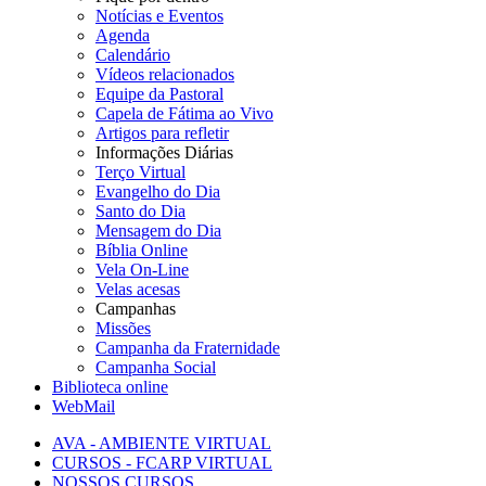
Notícias e Eventos
Agenda
Calendário
Vídeos relacionados
Equipe da Pastoral
Capela de Fátima ao Vivo
Artigos para refletir
Informações Diárias
Terço Virtual
Evangelho do Dia
Santo do Dia
Mensagem do Dia
Bíblia Online
Vela On-Line
Velas acesas
Campanhas
Missões
Campanha da Fraternidade
Campanha Social
Biblioteca online
WebMail
AVA - AMBIENTE VIRTUAL
CURSOS - FCARP VIRTUAL
NOSSOS CURSOS