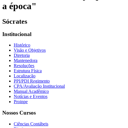
a época"
Sócrates
Institucional
Histórico
Visão e Objetivos
Diretoria
Mantenedora
Resoluções
Estrutura Física
Localização
PPI/PDI Regimento
CPA/Avaliação Institucional
Manual Acadêmico
Notícias e Eventos
Proinpe
Nossos Cursos
Ciências Contábeis