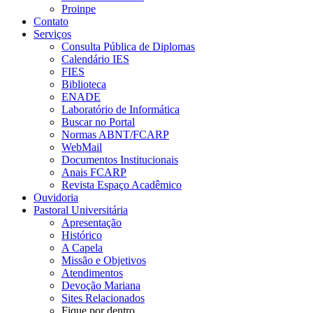
Proinpe
Contato
Serviços
Consulta Pública de Diplomas
Calendário IES
FIES
Biblioteca
ENADE
Laboratório de Informática
Buscar no Portal
Normas ABNT/FCARP
WebMail
Documentos Institucionais
Anais FCARP
Revista Espaço Acadêmico
Ouvidoria
Pastoral Universitária
Apresentação
Histórico
A Capela
Missão e Objetivos
Atendimentos
Devoção Mariana
Sites Relacionados
Fique por dentro