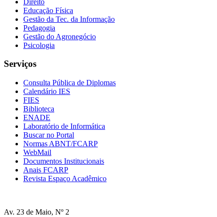
Direito
Educação Física
Gestão da Tec. da Informação
Pedagogia
Gestão do Agronegócio
Psicologia
Serviços
Consulta Pública de Diplomas
Calendário IES
FIES
Biblioteca
ENADE
Laboratório de Informática
Buscar no Portal
Normas ABNT/FCARP
WebMail
Documentos Institucionais
Anais FCARP
Revista Espaço Acadêmico
Av. 23 de Maio, Nº 2