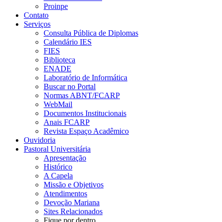
Proinpe
Contato
Serviços
Consulta Pública de Diplomas
Calendário IES
FIES
Biblioteca
ENADE
Laboratório de Informática
Buscar no Portal
Normas ABNT/FCARP
WebMail
Documentos Institucionais
Anais FCARP
Revista Espaço Acadêmico
Ouvidoria
Pastoral Universitária
Apresentação
Histórico
A Capela
Missão e Objetivos
Atendimentos
Devoção Mariana
Sites Relacionados
Fique por dentro