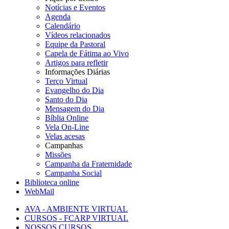
Notícias e Eventos
Agenda
Calendário
Vídeos relacionados
Equipe da Pastoral
Capela de Fátima ao Vivo
Artigos para refletir
Informações Diárias
Terço Virtual
Evangelho do Dia
Santo do Dia
Mensagem do Dia
Bíblia Online
Vela On-Line
Velas acesas
Campanhas
Missões
Campanha da Fraternidade
Campanha Social
Biblioteca online
WebMail
AVA - AMBIENTE VIRTUAL
CURSOS - FCARP VIRTUAL
NOSSOS CURSOS