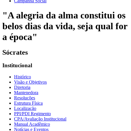
Campanha Social
"A alegria da alma constitui os
belos dias da vida, seja qual for
a época"
Sócrates
Institucional
Histórico
Visão e Objetivos
Diretoria
Mantenedora
Resoluções
Estrutura Física
Localização
PPI/PDI Regimento
CPA/Avaliação Institucional
Manual Acadêmico
Notícias e Eventos