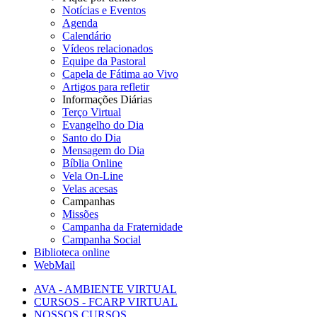
Notícias e Eventos
Agenda
Calendário
Vídeos relacionados
Equipe da Pastoral
Capela de Fátima ao Vivo
Artigos para refletir
Informações Diárias
Terço Virtual
Evangelho do Dia
Santo do Dia
Mensagem do Dia
Bíblia Online
Vela On-Line
Velas acesas
Campanhas
Missões
Campanha da Fraternidade
Campanha Social
Biblioteca online
WebMail
AVA - AMBIENTE VIRTUAL
CURSOS - FCARP VIRTUAL
NOSSOS CURSOS