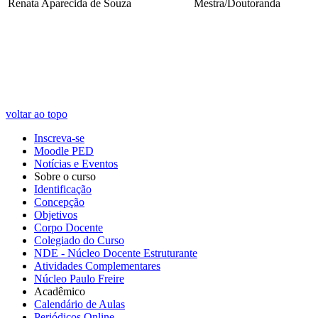
Renata Aparecida de Souza
Mestra/Doutoranda
voltar ao topo
Inscreva-se
Moodle PED
Notícias e Eventos
Sobre o curso
Identificação
Concepção
Objetivos
Corpo Docente
Colegiado do Curso
NDE - Núcleo Docente Estruturante
Atividades Complementares
Núcleo Paulo Freire
Acadêmico
Calendário de Aulas
Periódicos Online