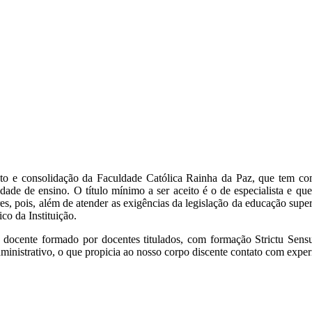
nto e consolidação da Faculdade Católica Rainha da Paz, que tem como
ade de ensino. O título mínimo a ser aceito é o de especialista e que 
res, pois, além de atender as exigências da legislação da educação supe
co da Instituição.
cente formado por docentes titulados, com formação Strictu Sensu.
dministrativo, o que propicia ao nosso corpo discente contato com exper