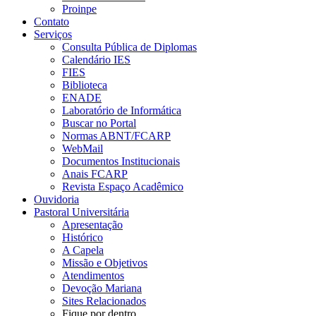
Proinpe
Contato
Serviços
Consulta Pública de Diplomas
Calendário IES
FIES
Biblioteca
ENADE
Laboratório de Informática
Buscar no Portal
Normas ABNT/FCARP
WebMail
Documentos Institucionais
Anais FCARP
Revista Espaço Acadêmico
Ouvidoria
Pastoral Universitária
Apresentação
Histórico
A Capela
Missão e Objetivos
Atendimentos
Devoção Mariana
Sites Relacionados
Fique por dentro