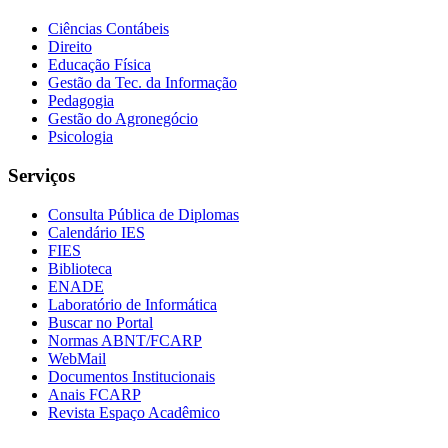
Ciências Contábeis
Direito
Educação Física
Gestão da Tec. da Informação
Pedagogia
Gestão do Agronegócio
Psicologia
Serviços
Consulta Pública de Diplomas
Calendário IES
FIES
Biblioteca
ENADE
Laboratório de Informática
Buscar no Portal
Normas ABNT/FCARP
WebMail
Documentos Institucionais
Anais FCARP
Revista Espaço Acadêmico