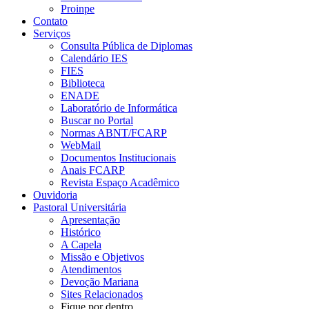
Proinpe
Contato
Serviços
Consulta Pública de Diplomas
Calendário IES
FIES
Biblioteca
ENADE
Laboratório de Informática
Buscar no Portal
Normas ABNT/FCARP
WebMail
Documentos Institucionais
Anais FCARP
Revista Espaço Acadêmico
Ouvidoria
Pastoral Universitária
Apresentação
Histórico
A Capela
Missão e Objetivos
Atendimentos
Devoção Mariana
Sites Relacionados
Fique por dentro