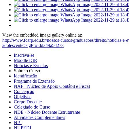
View the embedded image gallery online at:
http://www.fcarp.edu.br/nossos-cursos/graduacoes/direito/noticias-e-
adolescente#sigProIdd349a5d278
Inscreva-se
Moodle DIR
Notícias e Eventos
Sobre o Curso
Identificação
Programa de Extensão
NAF - Núcleo de Apoio Contábil e Fiscal
Concepção
Objetivos
Corpo Docente
Colegiado do Curso
NDE - Núcleo Docente Estruturante
Atividades Complementares
NPJ
NUPEDI