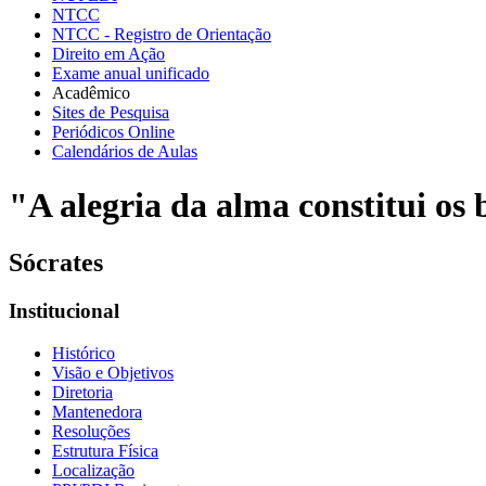
NTCC
NTCC - Registro de Orientação
Direito em Ação
Exame anual unificado
Acadêmico
Sites de Pesquisa
Periódicos Online
Calendários de Aulas
"A alegria da alma constitui os b
Sócrates
Institucional
Histórico
Visão e Objetivos
Diretoria
Mantenedora
Resoluções
Estrutura Física
Localização