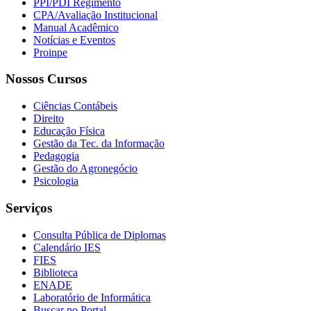
PPI/PDI Regimento
CPA/Avaliação Institucional
Manual Acadêmico
Notícias e Eventos
Proinpe
Nossos Cursos
Ciências Contábeis
Direito
Educação Física
Gestão da Tec. da Informação
Pedagogia
Gestão do Agronegócio
Psicologia
Serviços
Consulta Pública de Diplomas
Calendário IES
FIES
Biblioteca
ENADE
Laboratório de Informática
Buscar no Portal