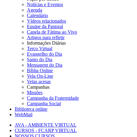
Notícias e Eventos
Agenda
Calendário
Vídeos relacionados
Equipe da Pastoral
Capela de Fátima ao Vivo
Artigos para refletir
Informações Diárias
Terço Virtual
Evangelho do Dia
Santo do Dia
Mensagem do Dia
Bíblia Online
Vela On-Line
Velas acesas
Campanhas
Missões
Campanha da Fraternidade
Campanha Social
Biblioteca online
WebMail
AVA - AMBIENTE VIRTUAL
CURSOS - FCARP VIRTUAL
NOSSOS CURSOS