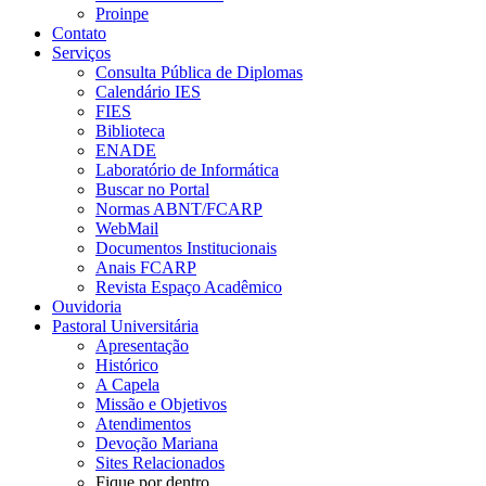
Proinpe
Contato
Serviços
Consulta Pública de Diplomas
Calendário IES
FIES
Biblioteca
ENADE
Laboratório de Informática
Buscar no Portal
Normas ABNT/FCARP
WebMail
Documentos Institucionais
Anais FCARP
Revista Espaço Acadêmico
Ouvidoria
Pastoral Universitária
Apresentação
Histórico
A Capela
Missão e Objetivos
Atendimentos
Devoção Mariana
Sites Relacionados
Fique por dentro