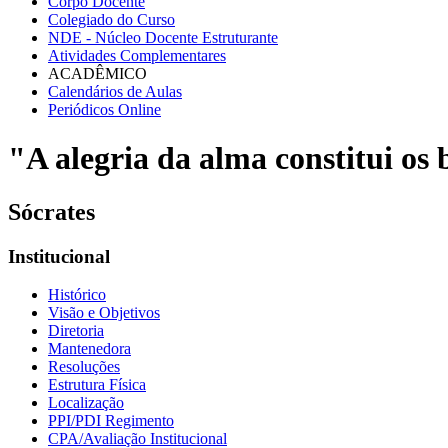
Corpo Docente
Colegiado do Curso
NDE - Núcleo Docente Estruturante
Atividades Complementares
ACADÊMICO
Calendários de Aulas
Periódicos Online
"A alegria da alma constitui os b
Sócrates
Institucional
Histórico
Visão e Objetivos
Diretoria
Mantenedora
Resoluções
Estrutura Física
Localização
PPI/PDI Regimento
CPA/Avaliação Institucional