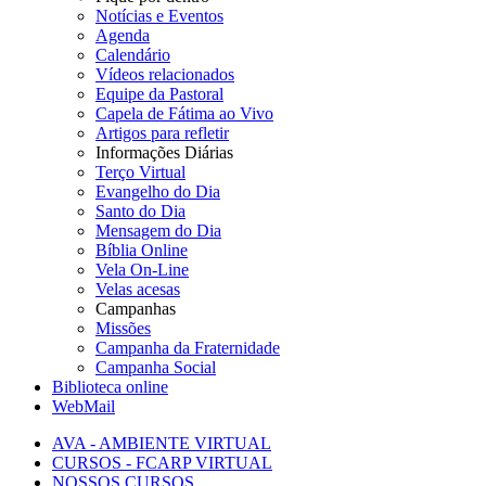
Notícias e Eventos
Agenda
Calendário
Vídeos relacionados
Equipe da Pastoral
Capela de Fátima ao Vivo
Artigos para refletir
Informações Diárias
Terço Virtual
Evangelho do Dia
Santo do Dia
Mensagem do Dia
Bíblia Online
Vela On-Line
Velas acesas
Campanhas
Missões
Campanha da Fraternidade
Campanha Social
Biblioteca online
WebMail
AVA - AMBIENTE VIRTUAL
CURSOS - FCARP VIRTUAL
NOSSOS CURSOS