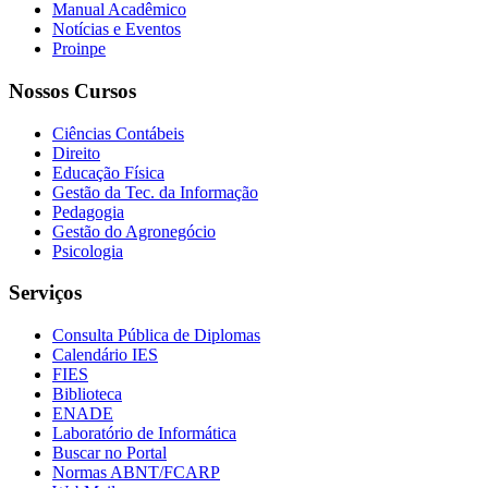
Manual Acadêmico
Notícias e Eventos
Proinpe
Nossos Cursos
Ciências Contábeis
Direito
Educação Física
Gestão da Tec. da Informação
Pedagogia
Gestão do Agronegócio
Psicologia
Serviços
Consulta Pública de Diplomas
Calendário IES
FIES
Biblioteca
ENADE
Laboratório de Informática
Buscar no Portal
Normas ABNT/FCARP