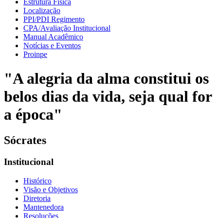
Estrutura Física
Localização
PPI/PDI Regimento
CPA/Avaliação Institucional
Manual Acadêmico
Notícias e Eventos
Proinpe
"A alegria da alma constitui os
belos dias da vida, seja qual for
a época"
Sócrates
Institucional
Histórico
Visão e Objetivos
Diretoria
Mantenedora
Resoluções