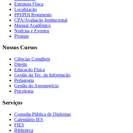
Estrutura Física
Localização
PPI/PDI Regimento
CPA/Avaliação Institucional
Manual Acadêmico
Notícias e Eventos
Proinpe
Nossos Cursos
Ciências Contábeis
Direito
Educação Física
Gestão da Tec. da Informação
Pedagogia
Gestão do Agronegócio
Psicologia
Serviços
Consulta Pública de Diplomas
Calendário IES
FIES
Biblioteca