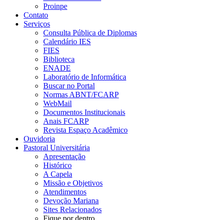
Proinpe
Contato
Serviços
Consulta Pública de Diplomas
Calendário IES
FIES
Biblioteca
ENADE
Laboratório de Informática
Buscar no Portal
Normas ABNT/FCARP
WebMail
Documentos Institucionais
Anais FCARP
Revista Espaço Acadêmico
Ouvidoria
Pastoral Universitária
Apresentação
Histórico
A Capela
Missão e Objetivos
Atendimentos
Devoção Mariana
Sites Relacionados
Fique por dentro