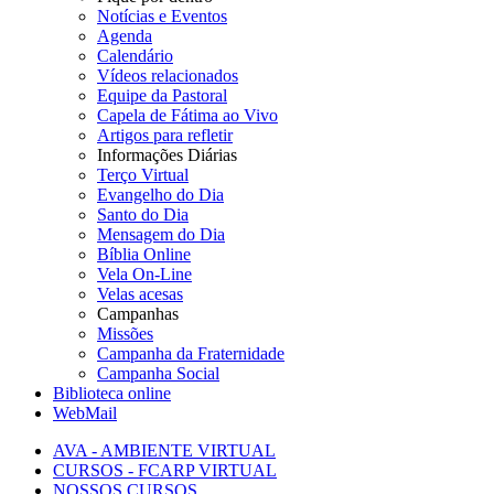
Notícias e Eventos
Agenda
Calendário
Vídeos relacionados
Equipe da Pastoral
Capela de Fátima ao Vivo
Artigos para refletir
Informações Diárias
Terço Virtual
Evangelho do Dia
Santo do Dia
Mensagem do Dia
Bíblia Online
Vela On-Line
Velas acesas
Campanhas
Missões
Campanha da Fraternidade
Campanha Social
Biblioteca online
WebMail
AVA - AMBIENTE VIRTUAL
CURSOS - FCARP VIRTUAL
NOSSOS CURSOS