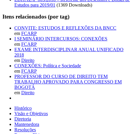
Estudos para 2019/01
(1369 Downloads)
Itens relacionados (por tag)
CONVITE: ESTUDOS E REFLEXÕES DA BNCC
em
FCARP
I SEMINÁRIO INTERCURSOS: CONEXÕES
em
FCARP
EXAME INTERDISCIPLINAR ANUAL UNIFICADO
2018
em
Direito
CONEXÕES: Política e Sociedade
em
FCARP
PROFESSOR DO CURSO DE DIREITO TEM
TRABALHO APROVADO PARA CONGRESSO EM
BOGOTÁ
em
Direito
Histórico
Visão e Objetivos
Diretoria
Mantenedora
Resoluções