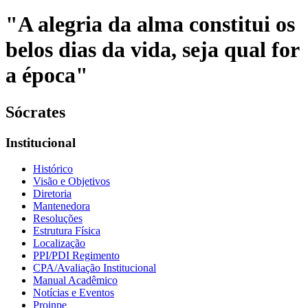
"A alegria da alma constitui os
belos dias da vida, seja qual for
a época"
Sócrates
Institucional
Histórico
Visão e Objetivos
Diretoria
Mantenedora
Resoluções
Estrutura Física
Localização
PPI/PDI Regimento
CPA/Avaliação Institucional
Manual Acadêmico
Notícias e Eventos
Proinpe