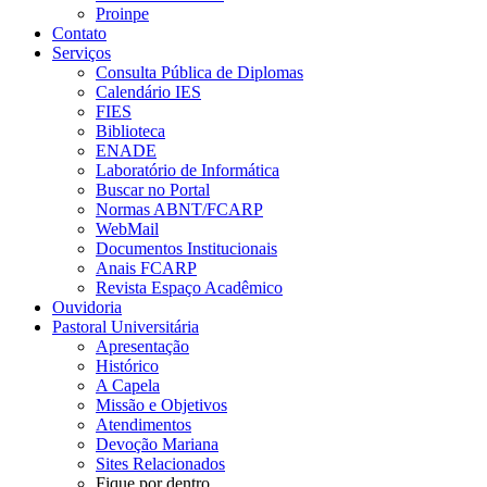
Proinpe
Contato
Serviços
Consulta Pública de Diplomas
Calendário IES
FIES
Biblioteca
ENADE
Laboratório de Informática
Buscar no Portal
Normas ABNT/FCARP
WebMail
Documentos Institucionais
Anais FCARP
Revista Espaço Acadêmico
Ouvidoria
Pastoral Universitária
Apresentação
Histórico
A Capela
Missão e Objetivos
Atendimentos
Devoção Mariana
Sites Relacionados
Fique por dentro