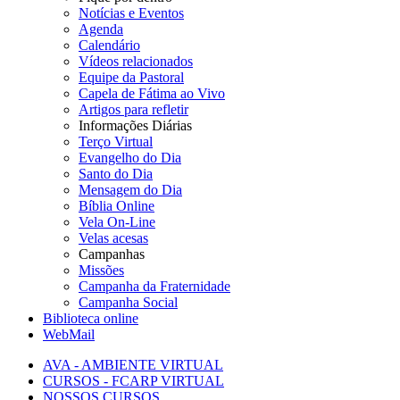
Notícias e Eventos
Agenda
Calendário
Vídeos relacionados
Equipe da Pastoral
Capela de Fátima ao Vivo
Artigos para refletir
Informações Diárias
Terço Virtual
Evangelho do Dia
Santo do Dia
Mensagem do Dia
Bíblia Online
Vela On-Line
Velas acesas
Campanhas
Missões
Campanha da Fraternidade
Campanha Social
Biblioteca online
WebMail
AVA - AMBIENTE VIRTUAL
CURSOS - FCARP VIRTUAL
NOSSOS CURSOS