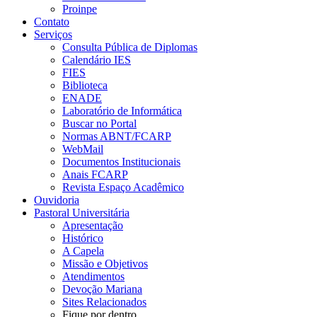
Proinpe
Contato
Serviços
Consulta Pública de Diplomas
Calendário IES
FIES
Biblioteca
ENADE
Laboratório de Informática
Buscar no Portal
Normas ABNT/FCARP
WebMail
Documentos Institucionais
Anais FCARP
Revista Espaço Acadêmico
Ouvidoria
Pastoral Universitária
Apresentação
Histórico
A Capela
Missão e Objetivos
Atendimentos
Devoção Mariana
Sites Relacionados
Fique por dentro