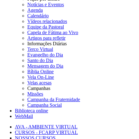
Notícias e Eventos
Agenda
Calendário
Vídeos relacionados
Equipe da Pastoral
Capela de Fátima ao Vivo
Artigos para refletir
Informações Diárias
Terço Virtual
Evangelho do Dia
Santo do Dia
Mensagem do Dia
Bíblia Online
Vela On-Line
Velas acesas
Campanhas
Missões
Campanha da Fraternidade
Campanha Social
Biblioteca online
WebMail
AVA - AMBIENTE VIRTUAL
CURSOS - FCARP VIRTUAL
NOSSOS CURSOS