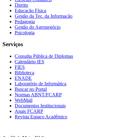
Direito
Educação Física
Gestão da Tec. da Informação
Pedagogia
Gestão do Agronegócio
Psicologia
Serviços
Consulta Pública de Diplomas
Calendário IES
FIES
Biblioteca
ENADE
Laboratório de Informática
Buscar no Portal
Normas ABNT/FCARP
WebMail
Documentos Institucionais
Anais FCARP
Revista Espaço Acadêmico