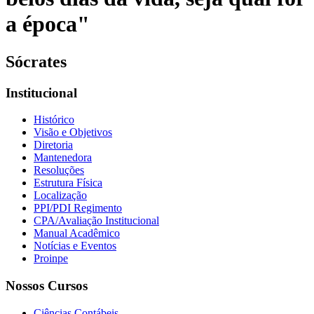
a época"
Sócrates
Institucional
Histórico
Visão e Objetivos
Diretoria
Mantenedora
Resoluções
Estrutura Física
Localização
PPI/PDI Regimento
CPA/Avaliação Institucional
Manual Acadêmico
Notícias e Eventos
Proinpe
Nossos Cursos
Ciências Contábeis