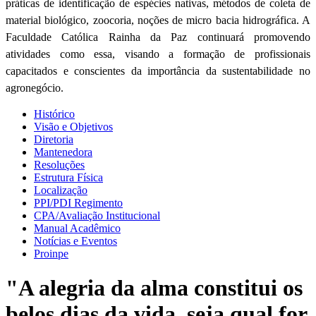
práticas de identificação de espécies nativas, métodos de coleta de
material biológico, zoocoria, noções de micro bacia hidrográfica. A
Faculdade Católica Rainha da Paz continuará promovendo
atividades como essa, visando a formação de profissionais
capacitados e conscientes da importância da sustentabilidade no
agronegócio.
Histórico
Visão e Objetivos
Diretoria
Mantenedora
Resoluções
Estrutura Física
Localização
PPI/PDI Regimento
CPA/Avaliação Institucional
Manual Acadêmico
Notícias e Eventos
Proinpe
"A alegria da alma constitui os
belos dias da vida, seja qual for