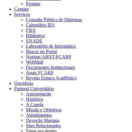
Proinpe
Contato
Serviços
Consulta Pública de Diplomas
Calendário IES
FIES
Biblioteca
ENADE
Laboratório de Informática
Buscar no Portal
Normas ABNT/FCARP
WebMail
Documentos Institucionais
Anais FCARP
Revista Espaço Acadêmico
Ouvidoria
Pastoral Universitária
Apresentação
Histórico
A Capela
Missão e Objetivos
Atendimentos
Devoção Mariana
Sites Relacionados
Fique por dentro