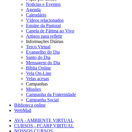
Notícias e Eventos
Agenda
Calendário
Vídeos relacionados
Equipe da Pastoral
Capela de Fátima ao Vivo
Artigos para refletir
Informações Diárias
Terço Virtual
Evangelho do Dia
Santo do Dia
Mensagem do Dia
Bíblia Online
Vela On-Line
Velas acesas
Campanhas
Missões
Campanha da Fraternidade
Campanha Social
Biblioteca online
WebMail
AVA - AMBIENTE VIRTUAL
CURSOS - FCARP VIRTUAL
NOSSOS CURSOS