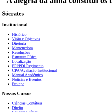
"A alegria da alma constitui os b
Sócrates
Institucional
Histórico
Visão e Objetivos
Diretoria
Mantenedora
Resoluções
Estrutura Física
Localização
PPI/PDI Regimento
CPA/Avaliação Institucional
Manual Acadêmico
Notícias e Eventos
Proinpe
Nossos Cursos
Ciências Contábeis
Direito