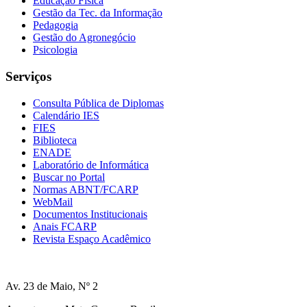
Educação Física
Gestão da Tec. da Informação
Pedagogia
Gestão do Agronegócio
Psicologia
Serviços
Consulta Pública de Diplomas
Calendário IES
FIES
Biblioteca
ENADE
Laboratório de Informática
Buscar no Portal
Normas ABNT/FCARP
WebMail
Documentos Institucionais
Anais FCARP
Revista Espaço Acadêmico
Av. 23 de Maio, Nº 2