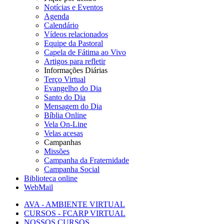
Notícias e Eventos
Agenda
Calendário
Vídeos relacionados
Equipe da Pastoral
Capela de Fátima ao Vivo
Artigos para refletir
Informações Diárias
Terço Virtual
Evangelho do Dia
Santo do Dia
Mensagem do Dia
Bíblia Online
Vela On-Line
Velas acesas
Campanhas
Missões
Campanha da Fraternidade
Campanha Social
Biblioteca online
WebMail
AVA - AMBIENTE VIRTUAL
CURSOS - FCARP VIRTUAL
NOSSOS CURSOS