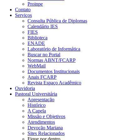
Proinpe
Contato
Serviços
Consulta Pública de Diplomas
Calendário IES
FIES
Biblioteca
ENADE
Laboratório de Informática
Buscar no Portal
Normas ABNT/FCARP
WebMail
Documentos Institucionais
Anais FCARP
Revista Espaço Acadêmico
Ouvidoria
Pastoral Universitária
Apresentação
Histórico
A Capela
Missão e Objetivos
Atendimentos
Devoção Mariana
Sites Relacionados
Fique por dentro