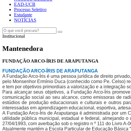
EAD-UCB
Processo Seletivo
Estudante
NOTÍCIAS
Institucional
Mantenedora
FUNDAÇÃO ARCO-ÍRIS DE ARAPUTANGA
FUNDAÇÃO ARCO-ÍRIS DE ARAPUTANGA
A Fundação Arco-Íris é uma pessoa jurídica de direito privado, 
pelo Monsenhor Ermínio Duca (conhecido como Pe. Celso) rege
e tem por objetivos primordiais a valorização e a integração s
Para alcançar seus objetivos, a Fundação Arco-Íris promove e
comunicação social ao seu alcance, como emissoras de radiod
estúdios de produção educacionais e culturais e outros p
interessadas em aprendizagem educacional, esportiva, artesan
A Fundação Arco-Íris de Araputanga é administrada por um 
utilidade pública municipal, estadual e federal, almejando o 
27/04/1993, com averbação sob o registro n º 111 do Livro A-
Atualmente mantém a Escola Particular de Educação Básica “P