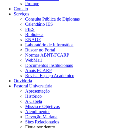
Proinpe
Contato
Serviços
Consulta Pública de Diplomas
Calendário IES
FIES
Biblioteca
ENADE
Laboratório de Informática
Buscar no Portal
Normas ABNT/FCARP
WebMail
Documentos Institucionais
Anais FCARP
Revista Espaço Acadêmico
Ouvidoria
Pastoral Universitária
Apresentação
Histórico
A Capela
Missão e Objetivos
Atendimentos
Devoção Mariana
Sites Relacionados
Fique por dentro