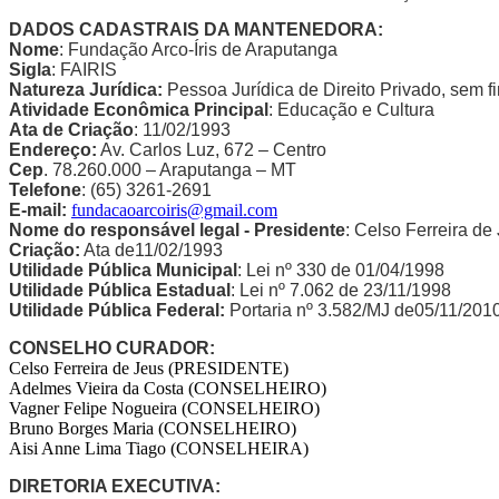
DADOS CADASTRAIS DA MANTENEDORA:
Nome
: Fundação Arco-Íris de Araputanga
Sigla
: FAIRIS
Natureza Jurídica:
Pessoa Jurídica de Direito Privado, sem fin
Atividade Econômica Principal
: Educação e Cultura
Ata de Criação
: 11/02/1993
Endereço:
Av. Carlos Luz, 672 – Centro
Cep
. 78.260.000 – Araputanga – MT
Telefone
: (65) 3261-2691
E-mail:
fundacaoarcoiris@gmail.com
Nome do responsável legal - Presidente
: Celso Ferreira de
Criação:
Ata de11/02/1993
Utilidade Pública Municipal
: Lei nº 330 de 01/04/1998
Utilidade Pública Estadual
: Lei nº 7.062 de 23/11/1998
Utilidade Pública Federal:
Portaria nº 3.582/MJ de05/11/2010
CONSELHO CURADOR:
Celso Ferreira de Jeus (PRESIDENTE)
Adelmes Vieira da Costa (CONSELHEIRO)
Vagner Felipe Nogueira (CONSELHEIRO)
Bruno Borges Maria (CONSELHEIRO)
Aisi Anne Lima Tiago (CONSELHEIRA)
DIRETORIA EXECUTIVA: