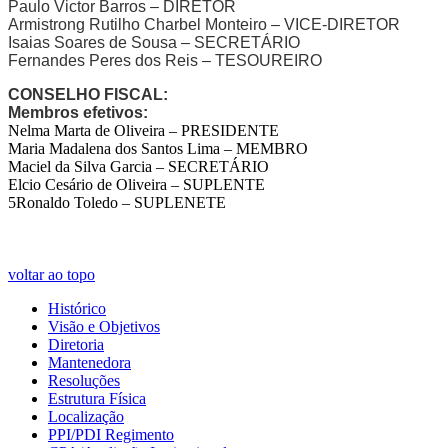
Paulo Victor Barros – DIRETOR
Armistrong Rutilho Charbel Monteiro – VICE-DIRETOR
Isaias Soares de Sousa – SECRETÁRIO
Fernandes Peres dos Reis – TESOUREIRO
CONSELHO FISCAL:
Membros efetivos:
Nelma Marta de Oliveira – PRESIDENTE
Maria Madalena dos Santos Lima – MEMBRO
Maciel da Silva Garcia – SECRETÁRIO
Elcio Cesário de Oliveira – SUPLENTE
5Ronaldo Toledo – SUPLENETE
voltar ao topo
Histórico
Visão e Objetivos
Diretoria
Mantenedora
Resoluções
Estrutura Física
Localização
PPI/PDI Regimento