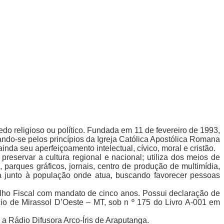
credo religioso ou político. Fundada em 11 de fevereiro de 1993,
ndo-se pelos princípios da Igreja Católica Apostólica Romana
inda seu aperfeiçoamento intelectual, cívico, moral e cristão.
preservar a cultura regional e nacional; utiliza dos meios de
parques gráficos, jornais, centro de produção de multimídia,
a junto à população onde atua, buscando favorecer pessoas
lho Fiscal com mandato de cinco anos. Possui declaração de
Ofício de Mirassol D’Oeste – MT, sob n º 175 do Livro A-001 em
a Rádio Difusora Arco-Íris de Araputanga.