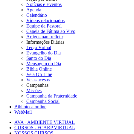
Notícias e Eventos
Agenda
Calendário
Vídeos relacionados
Equipe da Pastoral
Capela de Fátima ao Vivo
Artigos para refletir
Informações Diárias
Terço Virtual
Evangelho do Dia
Santo do Dia
Mensagem do Dia
Bíblia Online
Vela On-Line
Velas acesas
Campanhas
Missões
Campanha da Fraternidade
Campanha Social
Biblioteca online
WebMail
AVA - AMBIENTE VIRTUAL
CURSOS - FCARP VIRTUAL
NOSSOS CURSOS