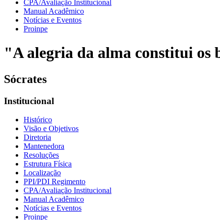
CPA/Avaliação Institucional
Manual Acadêmico
Notícias e Eventos
Proinpe
"A alegria da alma constitui os b
Sócrates
Institucional
Histórico
Visão e Objetivos
Diretoria
Mantenedora
Resoluções
Estrutura Física
Localização
PPI/PDI Regimento
CPA/Avaliação Institucional
Manual Acadêmico
Notícias e Eventos
Proinpe