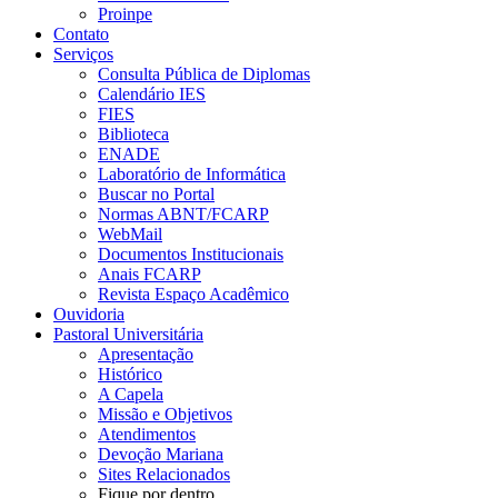
Proinpe
Contato
Serviços
Consulta Pública de Diplomas
Calendário IES
FIES
Biblioteca
ENADE
Laboratório de Informática
Buscar no Portal
Normas ABNT/FCARP
WebMail
Documentos Institucionais
Anais FCARP
Revista Espaço Acadêmico
Ouvidoria
Pastoral Universitária
Apresentação
Histórico
A Capela
Missão e Objetivos
Atendimentos
Devoção Mariana
Sites Relacionados
Fique por dentro