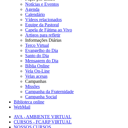
Notícias e Eventos
Agenda
Calendário
Vídeos relacionados
Equipe da Pastoral
Capela de Fátima ao Vivo
Artigos para refletir
Informações Diárias
Terço Virtual
Evangelho do Dia
Santo do Dia
Mensagem do Dia
Bíblia Online
Vela On-Line
Velas acesas
Campanhas
Missões
Campanha da Fraternidade
Campanha Social
Biblioteca online
WebMail
AVA - AMBIENTE VIRTUAL
CURSOS - FCARP VIRTUAL
NOSSOS CURSOS