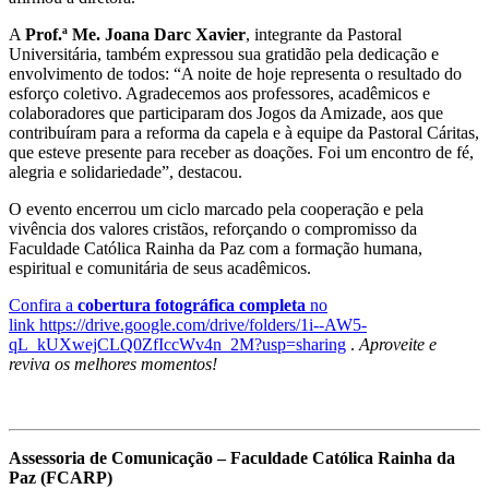
A
Prof.ª Me. Joana Darc Xavier
, integrante da Pastoral
Universitária, também expressou sua gratidão pela dedicação e
envolvimento de todos: “A noite de hoje representa o resultado do
esforço coletivo. Agradecemos aos professores, acadêmicos e
colaboradores que participaram dos Jogos da Amizade, aos que
contribuíram para a reforma da capela e à equipe da Pastoral Cáritas,
que esteve presente para receber as doações. Foi um encontro de fé,
alegria e solidariedade”, destacou.
O evento encerrou um ciclo marcado pela cooperação e pela
vivência dos valores cristãos, reforçando o compromisso da
Faculdade Católica Rainha da Paz com a formação humana,
espiritual e comunitária de seus acadêmicos.
Confira a
cobertura fotográfica completa
no
link
https://drive.google.com/drive/folders/1i--AW5-
qL_kUXwejCLQ0ZfIccWv4n_2M?usp=sharing
.
Aproveite e
reviva os melhores momentos!
Assessoria de Comunicação – Faculdade Católica Rainha da
Paz (FCARP)