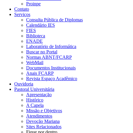
Proinpe
Contato
Serviços
Consulta Pública de Diplomas
Calendário IES
FIES
Biblioteca
ENADE
Laboratório de Informática
Buscar no Portal
Normas ABNT/FCARP
WebMail
Documentos Institucionais
Anais FCARP
Revista Espaço Acadêmico
Ouvidoria
Pastoral Universitária
Apresentação
Histórico
A Capela
Missão e Objetivos
Atendimentos
Devoção Mariana
Sites Relacionados
Fique por dentro