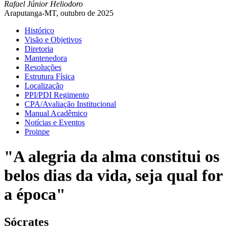
Rafael Júnior Heliodoro
Araputanga-MT, outubro de 2025
Histórico
Visão e Objetivos
Diretoria
Mantenedora
Resoluções
Estrutura Física
Localização
PPI/PDI Regimento
CPA/Avaliação Institucional
Manual Acadêmico
Notícias e Eventos
Proinpe
"A alegria da alma constitui os
belos dias da vida, seja qual for
a época"
Sócrates