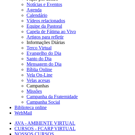
Notícias e Eventos
Agenda
Calendário
Vídeos relacionados
Equipe da Pastoral
Capela de Fátima ao Vivo
Artigos para refletir
Informações Diárias
Terço Virtual
Evangelho do Dia
Santo do Dia
Mensagem do Dia
Bíblia Online
Vela On-Line
Velas acesas
Campanhas
Missões
Campanha da Fraternidade
Campanha Social
Biblioteca online
WebMail
AVA - AMBIENTE VIRTUAL
CURSOS - FCARP VIRTUAL
NOSSOS CURSOS