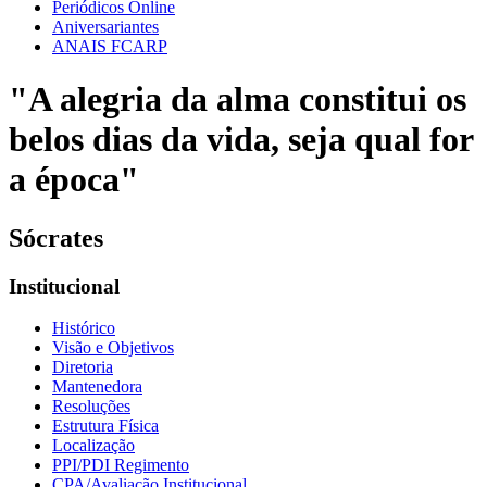
Periódicos Online
Aniversariantes
ANAIS FCARP
"A alegria da alma constitui os
belos dias da vida, seja qual for
a época"
Sócrates
Institucional
Histórico
Visão e Objetivos
Diretoria
Mantenedora
Resoluções
Estrutura Física
Localização
PPI/PDI Regimento
CPA/Avaliação Institucional