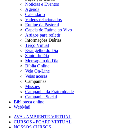
Notícias e Eventos
Agenda
Calendário
Vídeos relacionados
Equipe da Pastoral
Capela de Fátima ao Vivo
Artigos para refletir
Informações Diárias
Terço Virtual
Evangelho do Dia
Santo do Dia
Mensagem do Dia
Bíblia Online
Vela On-Line
Velas acesas
Campanhas
Missões
Campanha da Fraternidade
Campanha Social
Biblioteca online
WebMail
AVA - AMBIENTE VIRTUAL
CURSOS - FCARP VIRTUAL
NOSSOS CURSOS