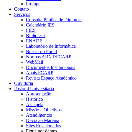
Proinpe
Contato
Serviços
Consulta Pública de Diplomas
Calendário IES
FIES
Biblioteca
ENADE
Laboratório de Informática
Buscar no Portal
Normas ABNT/FCARP
WebMail
Documentos Institucionais
Anais FCARP
Revista Espaço Acadêmico
Ouvidoria
Pastoral Universitária
Apresentação
Histórico
A Capela
Missão e Objetivos
Atendimentos
Devoção Mariana
Sites Relacionados
Fique por dentro